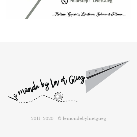
2011 -2020 - © lemondebylnetgueg