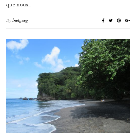
que nous…
By
lnetgueg