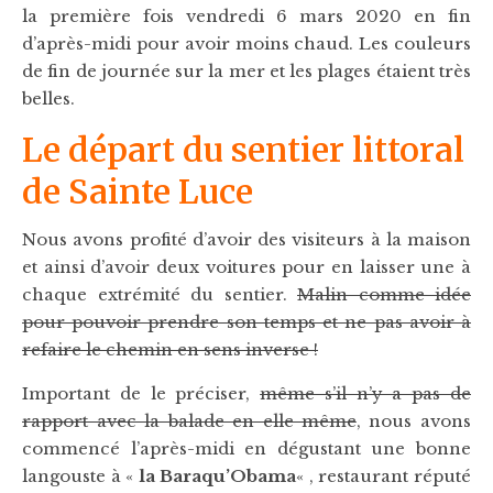
la première fois vendredi 6 mars 2020 en fin
d’après-midi pour avoir moins chaud. Les couleurs
de fin de journée sur la mer et les plages étaient très
belles.
Le départ du sentier littoral
de Sainte Luce
Nous avons profité d’avoir des visiteurs à la maison
et ainsi d’avoir deux voitures pour en laisser une à
chaque extrémité du sentier.
Malin comme idée
pour pouvoir prendre son temps et ne pas avoir à
refaire le chemin en sens inverse !
Important de le préciser,
même s’il n’y a pas de
rapport avec la balade en elle-même
, nous avons
commencé l’après-midi en dégustant une bonne
langouste à «
la Baraqu’Obama
« , restaurant réputé