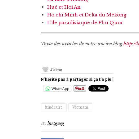
Hué et Hoi An
Ho chi Minh et Delta du Mekong
L’île paradisiaque de Phu Quoc
Texte des articles de notre ancien blog
http:/
J'aime
N'hésite pas à partager si ça t'a plu !
WhatsApp
itinéraire
Vietnam
By
lnetgueg