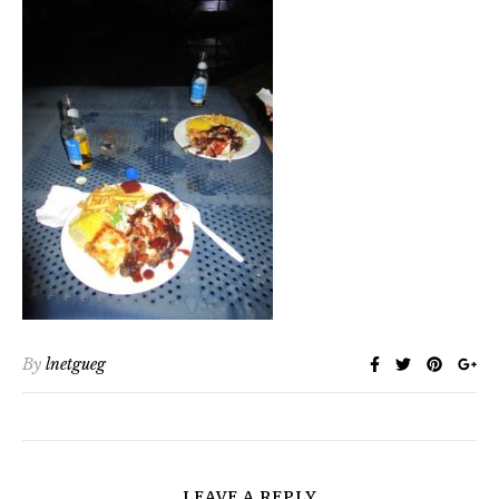
By
lnetgueg
LEAVE A REPLY