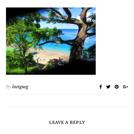
By
lnetgueg
LEAVE A REPLY