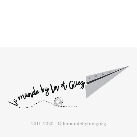
2011 -2020 - © lemondebylnetgueg