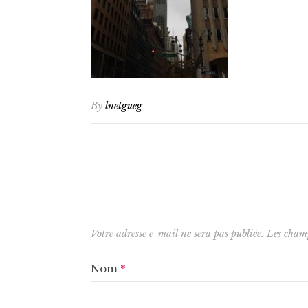
By
lnetgueg
Votre adresse e-mail ne sera pas publiée.
Les champ
Nom
*