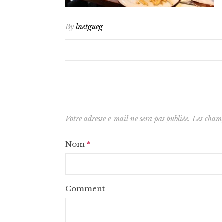
By
lnetgueg
Votre adresse e-mail ne sera pas publiée.
Les champ
Nom
*
Comment