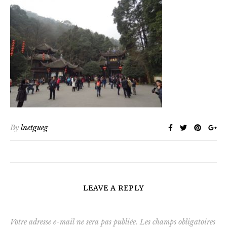
By
lnetgueg
LEAVE A REPLY
Votre adresse e-mail ne sera pas publiée.
Les champs obligatoires