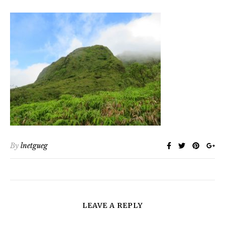
By
lnetgueg
LEAVE A REPLY