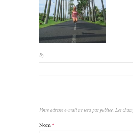
By
Votre adresse e-mail ne sera pas publiée.
Les champ
Nom
*