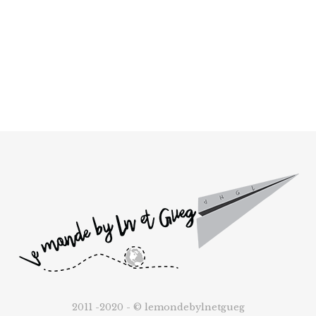
2011 -2020 - © lemondebylnetgueg