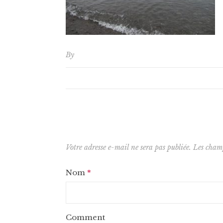
By
Votre adresse e-mail ne sera pas publiée.
Les champ
Nom
*
Comment