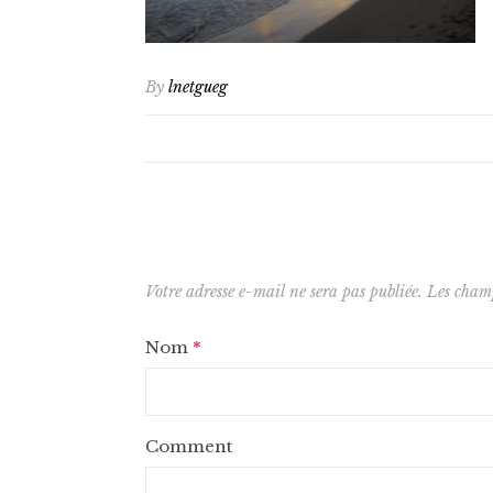
By
lnetgueg
Votre adresse e-mail ne sera pas publiée.
Les champ
Nom
*
Comment