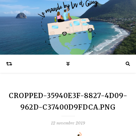
Blog voyages en famille et expatriation
CROPPED-35940E3F-8827-4D09-
962D-C37400D9FDCA.PNG
12 novembre 2019