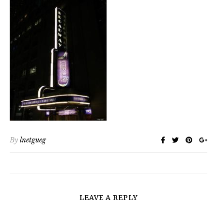
By
lnetgueg
LEAVE A REPLY