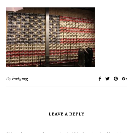
By
lnetgueg
LEAVE A REPLY