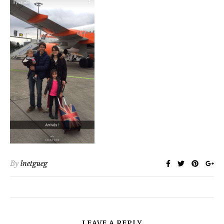
By
lnetgueg
LEAVE A REPLY