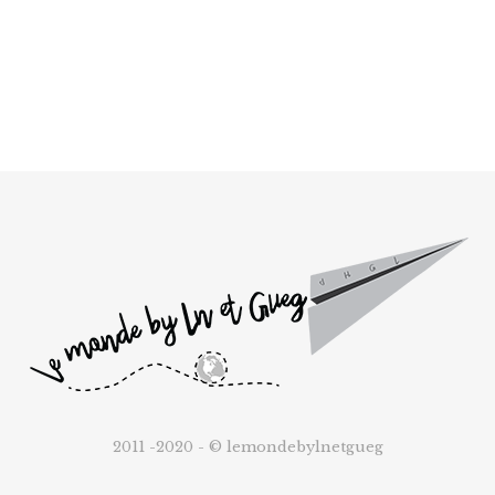
2011 -2020 - © lemondebylnetgueg