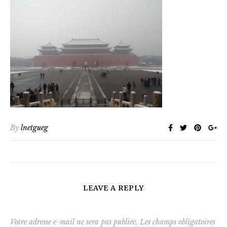
By
lnetgueg
LEAVE A REPLY
Votre adresse e-mail ne sera pas publiée.
Les champs obligatoires