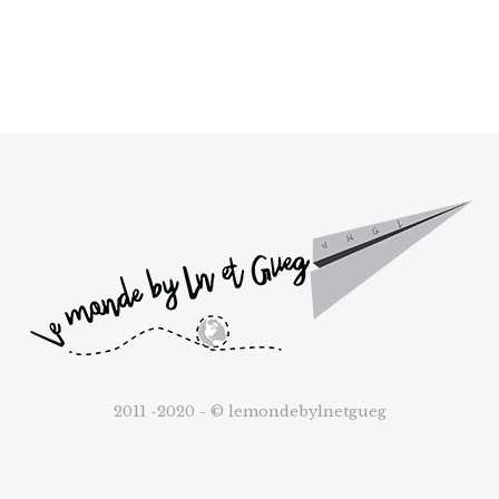
2011 -2020 - © lemondebylnetgueg