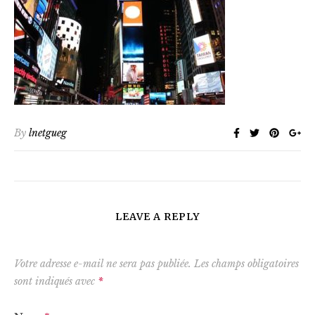
By
lnetgueg
LEAVE A REPLY
Votre adresse e-mail ne sera pas publiée.
Les champs obligatoires
sont indiqués avec
*