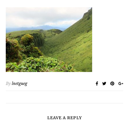
By
lnetgueg
LEAVE A REPLY