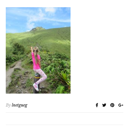
By
lnetgueg