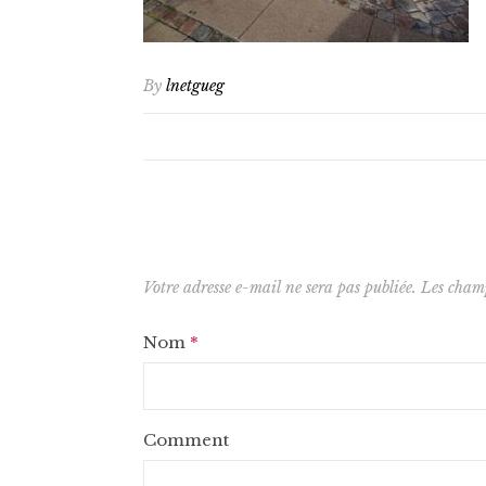
By
lnetgueg
Votre adresse e-mail ne sera pas publiée.
Les champ
Nom
*
Comment