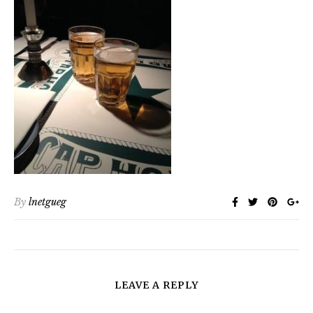
By
lnetgueg
LEAVE A REPLY