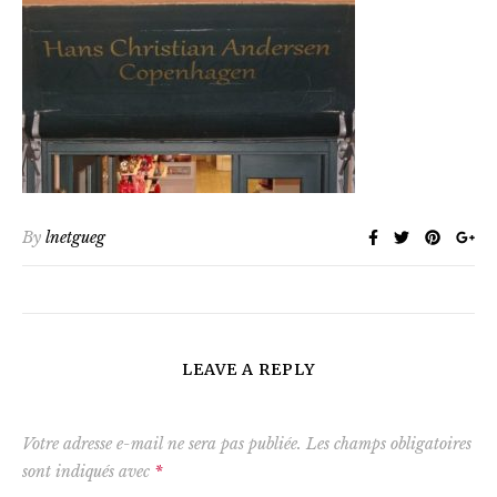
By
lnetgueg
LEAVE A REPLY
Votre adresse e-mail ne sera pas publiée.
Les champs obligatoires
sont indiqués avec
*