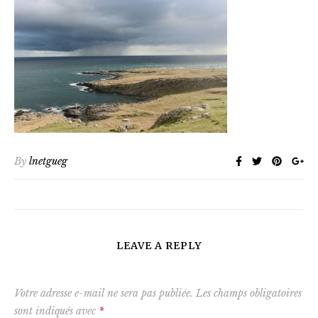
By
lnetgueg
LEAVE A REPLY
Votre adresse e-mail ne sera pas publiée.
Les champs obligatoires
sont indiqués avec
*