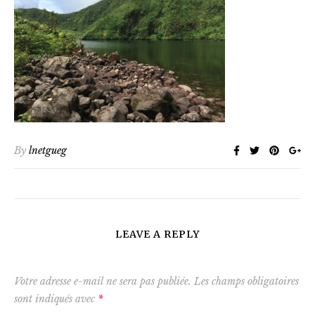
By
lnetgueg
LEAVE A REPLY
Votre adresse e-mail ne sera pas publiée.
Les champs obligatoires
sont indiqués avec
*