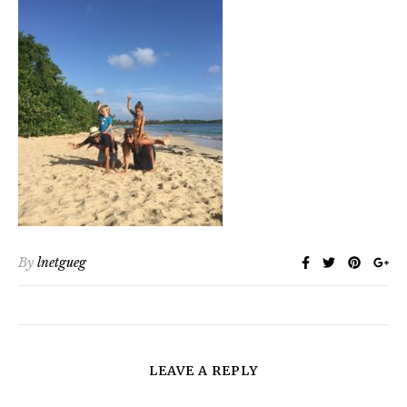
By
lnetgueg
LEAVE A REPLY