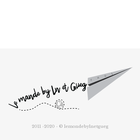
2011 -2020 - © lemondebylnetgueg