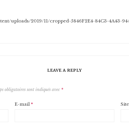
ntent/uploads/2019/11/cropped-5846F2E4-84C3-4A43-
LEAVE A REPLY
s obligatoires sont indiqués avec
*
E-mail
*
Sit