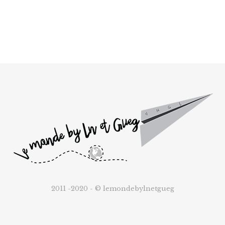
2011 -2020 - © lemondebylnetgueg