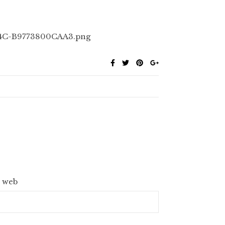
944C-B9773800CAA3.png
e web