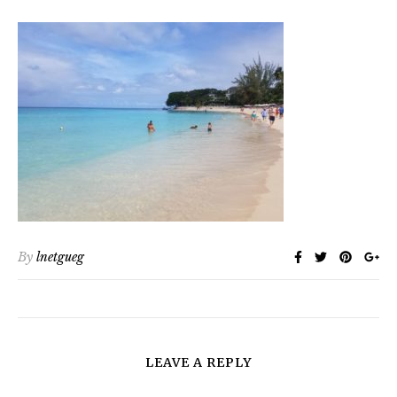
By
lnetgueg
LEAVE A REPLY