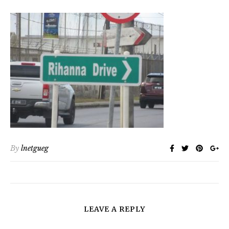
By
lnetgueg
LEAVE A REPLY