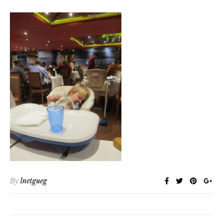
By
lnetgueg