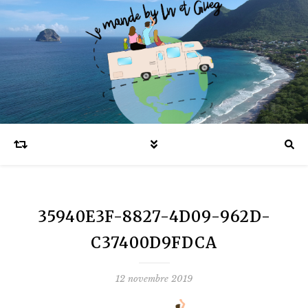
Blog voyages en famille et expatriation
35940E3F-8827-4D09-962D-
C37400D9FDCA
12 novembre 2019