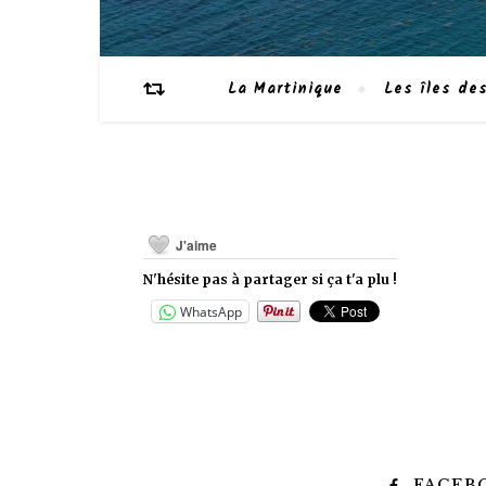
La Martinique
Les îles des
J'aime
N'hésite pas à partager si ça t'a plu !
WhatsApp
FACEB