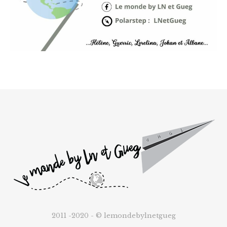
2011 -2020 - © lemondebylnetgueg